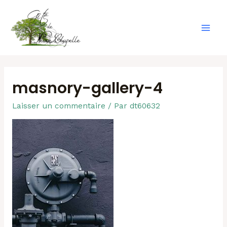
Aller
au
contenu
Mai
Men
masnory-gallery-4
Laisser un commentaire
/ Par
dt60632