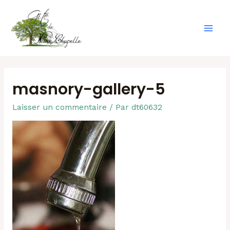
Aller
au
contenu
Mai
Men
masnory-gallery-5
Laisser un commentaire
/ Par
dt60632