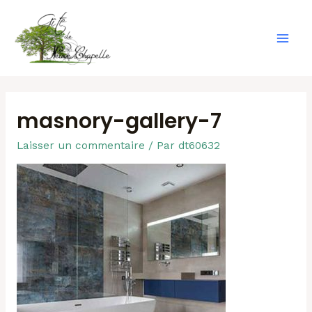
Aller
au
contenu
Mai
Men
masnory-gallery-7
Laisser un commentaire
/ Par
dt60632